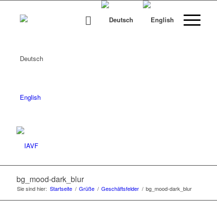
Deutsch
English
bg_mood-dark_blur
Sie sind hier:
Startseite
/
Grüße
/
Geschäftsfelder
/
bg_mood-dark_blur