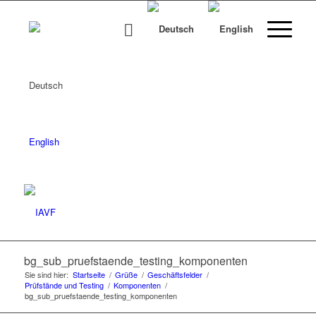
Deutsch
English
bg_sub_pruefstaende_testing_komponenten
Sie sind hier:
Startseite
/
Grüße
/
Geschäftsfelder
/
Prüfstände und Testing
/
Komponenten
/
bg_sub_pruefstaende_testing_komponenten