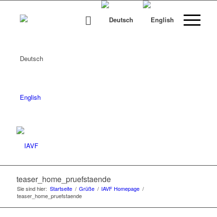
Deutsch
English
teaser_home_pruefstaende
Sie sind hier:
Startseite
/
Grüße
/
IAVF Homepage
/
teaser_home_pruefstaende